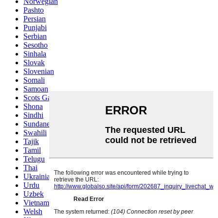
Norwegian
Pashto
Persian
Punjabi
Serbian
Sesotho
Sinhala
Slovak
Slovenian
Somali
Samoan
Scots Gaelic
Shona
Sindhi
Sundanese
Swahili
Tajik
Tamil
Telugu
Thai
Ukrainian
Urdu
Uzbek
Vietnamese
Welsh