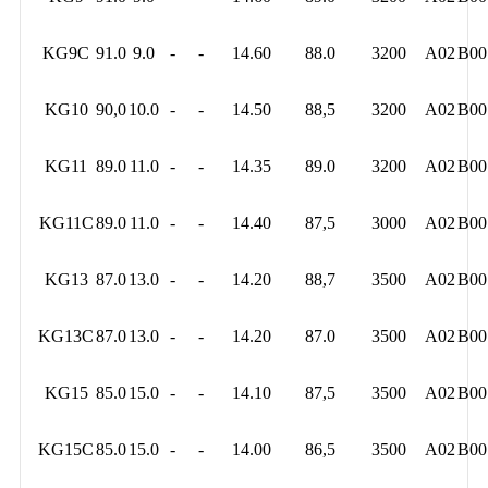
KG9C
91.0
9.0
-
-
14.60
88.0
3200
A02
B00
KG10
90,0
10.0
-
-
14.50
88,5
3200
A02
B00
KG11
89.0
11.0
-
-
14.35
89.0
3200
A02
B00
KG11C
89.0
11.0
-
-
14.40
87,5
3000
A02
B00
KG13
87.0
13.0
-
-
14.20
88,7
3500
A02
B00
KG13C
87.0
13.0
-
-
14.20
87.0
3500
A02
B00
KG15
85.0
15.0
-
-
14.10
87,5
3500
A02
B00
KG15C
85.0
15.0
-
-
14.00
86,5
3500
A02
B00