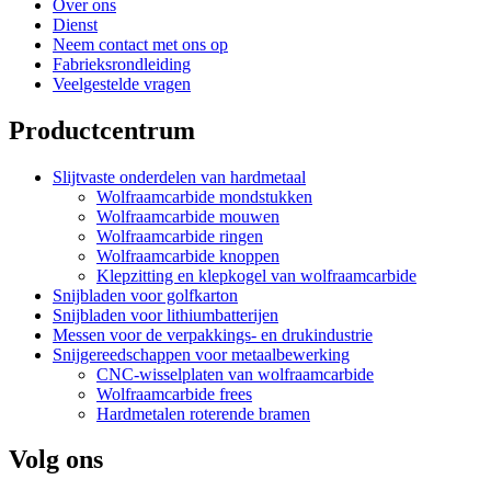
Over ons
Dienst
Neem contact met ons op
Fabrieksrondleiding
Veelgestelde vragen
Productcentrum
Slijtvaste onderdelen van hardmetaal
Wolfraamcarbide mondstukken
Wolfraamcarbide mouwen
Wolfraamcarbide ringen
Wolfraamcarbide knoppen
Klepzitting en klepkogel van wolfraamcarbide
Snijbladen voor golfkarton
Snijbladen voor lithiumbatterijen
Messen voor de verpakkings- en drukindustrie
Snijgereedschappen voor metaalbewerking
CNC-wisselplaten van wolfraamcarbide
Wolfraamcarbide frees
Hardmetalen roterende bramen
Volg ons