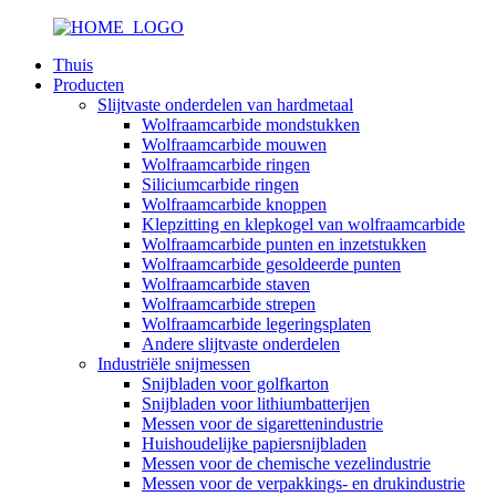
Thuis
Producten
Slijtvaste onderdelen van hardmetaal
Wolfraamcarbide mondstukken
Wolfraamcarbide mouwen
Wolfraamcarbide ringen
Siliciumcarbide ringen
Wolfraamcarbide knoppen
Klepzitting en klepkogel van wolfraamcarbide
Wolfraamcarbide punten en inzetstukken
Wolfraamcarbide gesoldeerde punten
Wolfraamcarbide staven
Wolfraamcarbide strepen
Wolfraamcarbide legeringsplaten
Andere slijtvaste onderdelen
Industriële snijmessen
Snijbladen voor golfkarton
Snijbladen voor lithiumbatterijen
Messen voor de sigarettenindustrie
Huishoudelijke papiersnijbladen
Messen voor de chemische vezelindustrie
Messen voor de verpakkings- en drukindustrie