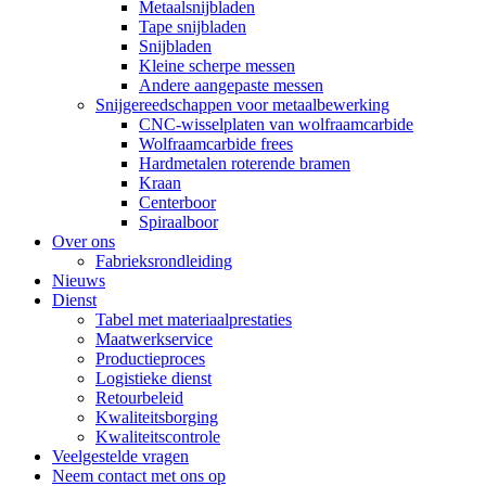
Metaalsnijbladen
Tape snijbladen
Snijbladen
Kleine scherpe messen
Andere aangepaste messen
Snijgereedschappen voor metaalbewerking
CNC-wisselplaten van wolfraamcarbide
Wolfraamcarbide frees
Hardmetalen roterende bramen
Kraan
Centerboor
Spiraalboor
Over ons
Fabrieksrondleiding
Nieuws
Dienst
Tabel met materiaalprestaties
Maatwerkservice
Productieproces
Logistieke dienst
Retourbeleid
Kwaliteitsborging
Kwaliteitscontrole
Veelgestelde vragen
Neem contact met ons op