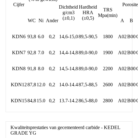
Cijfer
Porosite
Dichtheid
Hardheid
TRS
g/cm3
HRA
Mpa(min)
(±0,1)
(±0,5)
WC
Ni
Ander
A
B
KDN6
93,8
6.0
0,2
14,6-15,0
89,5-90,5
1800
A02
B00
KDN7
92,8
7.0
0,2
14,4-14,8
89,0-90,0
1900
A02
B00
KDN8
91,8
8.0
0,2
14,5-14,8
89,0-90,0
2200
A02
B00
KDN12
87,8
12.0
0,2
14.0-14.4
87,5-88,5
2600
A02
B00
KDN15
84,8
15.0
0,2
13.7-14.2
86,5-88,0
2800
A02
B00
Kwaliteitsprestaties van gecementeerd carbide - KEDEL
GRADE YG