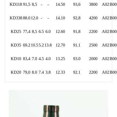
KD118
91,5
8,5
-
-
14.50
93,6
3800
A02
B00
KD338
88.0
12.0
-
-
14.10
92,8
4200
A02
B00
KD25
77,4
8,5
6.5
6.0
12.60
91,8
2200
A02
B00
KD35
69.2
10.5
5.2
13.8
12.70
91.1
2500
A02
B00
KD10
83,4
7.0
4.5
4.0
13.25
93.0
2000
A02
B00
KD20
79,0
8.0
7.4
3.8
12.33
92.1
2200
A02
B00