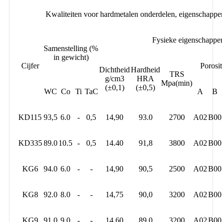
Kwaliteiten voor hardmetalen onderdelen, eigenschap
Fysieke eigenschappe
Samenstelling (%
in gewicht)
Cijfer
Porosit
Dichtheid
Hardheid
TRS
g/cm3
HRA
Mpa(min)
(±0,1)
(±0,5)
WC
Co
Ti
TaC
A
B
KD115
93,5
6.0
-
0,5
14,90
93.0
2700
A02
B00
KD335
89.0
10.5
-
0,5
14.40
91,8
3800
A02
B00
KG6
94.0
6.0
-
-
14,90
90,5
2500
A02
B00
KG8
92.0
8.0
-
-
14,75
90,0
3200
A02
B00
KG9
91.0
9.0
-
-
14.60
89.0
3200
A02
B00