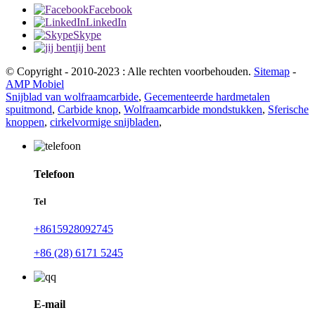
Facebook
LinkedIn
Skype
jij bent
© Copyright - 2010-2023 : Alle rechten voorbehouden.
Sitemap
-
AMP Mobiel
Snijblad van wolfraamcarbide
,
Gecementeerde hardmetalen
spuitmond
,
Carbide knop
,
Wolfraamcarbide mondstukken
,
Sferische
knoppen
,
cirkelvormige snijbladen
,
Telefoon
Tel
+8615928092745
+86 (28) 6171 5245
E-mail