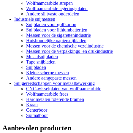
Wolfraamcarbide strepen
Wolfraamcarbide legeringsplaten
Andere slijtvaste onderdelen
Industriële snijmessen
Snijbladen voor golfkarton
Snijbladen voor lithiumbatterijen
Messen voor de sigarettenindustrie
Huishoudelijke papiersnijbladen
Messen voor de chemische vezelindustrie
Messen voor de verpakkings- en drukindustrie
Metaalsnijbladen
Tape snijbladen
Snijbladen
Kleine scherpe messen
Andere aangepaste messen
Snijgereedschappen voor metaalbewerking
CNC-wisselplaten van wolfraamcarbide
Wolfraamcarbide frees
Hardmetalen roterende bramen
Kraan
Centerboor
Spiraalboor
Aanbevolen producten