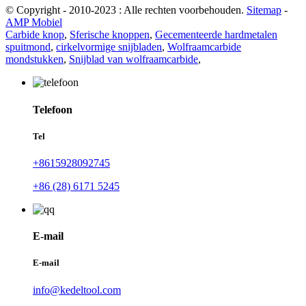
© Copyright - 2010-2023 : Alle rechten voorbehouden.
Sitemap
-
AMP Mobiel
Carbide knop
,
Sferische knoppen
,
Gecementeerde hardmetalen
spuitmond
,
cirkelvormige snijbladen
,
Wolfraamcarbide
mondstukken
,
Snijblad van wolfraamcarbide
,
Telefoon
Tel
+8615928092745
+86 (28) 6171 5245
E-mail
E-mail
info@kedeltool.com