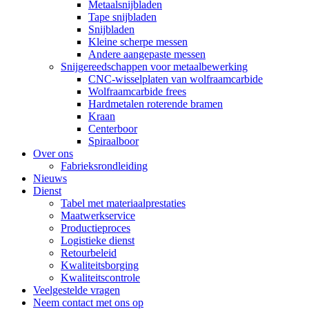
Metaalsnijbladen
Tape snijbladen
Snijbladen
Kleine scherpe messen
Andere aangepaste messen
Snijgereedschappen voor metaalbewerking
CNC-wisselplaten van wolfraamcarbide
Wolfraamcarbide frees
Hardmetalen roterende bramen
Kraan
Centerboor
Spiraalboor
Over ons
Fabrieksrondleiding
Nieuws
Dienst
Tabel met materiaalprestaties
Maatwerkservice
Productieproces
Logistieke dienst
Retourbeleid
Kwaliteitsborging
Kwaliteitscontrole
Veelgestelde vragen
Neem contact met ons op