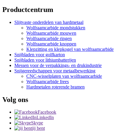
Productcentrum
Slijtvaste onderdelen van hardmetaal
Wolfraamcarbide mondstukken
Wolfraamcarbide mouwen
Wolfraamcarbide ringen
Wolfraamcarbide knoppen
Klepzitting en klepkogel van wolfraamcarbide
Snijbladen voor golfkarton
Snijbladen voor lithiumbatterijen
Messen voor de verpakkings- en drukindustrie
Snijgereedschappen voor metaalbewerking
CNC-wisselplaten van wolfraamcarbide
Wolfraamcarbide frees
Hardmetalen roterende bramen
Volg ons
Facebook
LinkedIn
Skype
jij bent