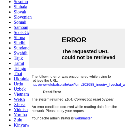
Sesotho
Sinhala
Slovak
Slovenian
Somali
Samoan
Scots Gaelic
Shona
Sindhi
Sundanese
Swahili
Tajik
Tamil
Telugu
Thai
Ukrainian
Urdu
Uzbek
Vietnamese
Welsh
Xhosa
Yiddish
Yoruba
Zulu
Kinyarwanda