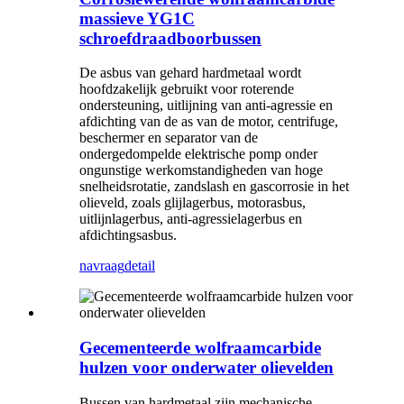
massieve YG1C
schroefdraadboorbussen
De asbus van gehard hardmetaal wordt
hoofdzakelijk gebruikt voor roterende
ondersteuning, uitlijning van anti-agressie en
afdichting van de as van de motor, centrifuge,
beschermer en separator van de
ondergedompelde elektrische pomp onder
ongunstige werkomstandigheden van hoge
snelheidsrotatie, zandslash en gascorrosie in het
olieveld, zoals glijlagerbus, motorasbus,
uitlijnlagerbus, anti-agressielagerbus en
afdichtingsasbus.
navraag
detail
Gecementeerde wolfraamcarbide
hulzen voor onderwater olievelden
Bussen van hardmetaal zijn mechanische