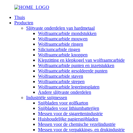
Thuis
Producten
Slijtvaste onderdelen van hardmetaal
Wolfraamcarbide mondstukken
Wolfraamcarbide mouwen
Wolfraamcarbide ringen
Siliciumcarbide ringen
Wolfraamcarbide knoppen
Klepzitting en klepkogel van wolfraamcarbide
Wolfraamcarbide punten en inzetstukken
Wolfraamcarbide gesoldeerde punten
Wolfraamcarbide staven
Wolfraamcarbide strepen
Wolfraamcarbide legeringsplaten
Andere slijtvaste onderdelen
Industriële snijmessen
Snijbladen voor golfkarton
Snijbladen voor lithiumbatterijen
Messen voor de sigarettenindustrie
Huishoudelijke papiersnijbladen
Messen voor de chemische vezelindustrie
Messen voor de verpakkings- en drukindustrie