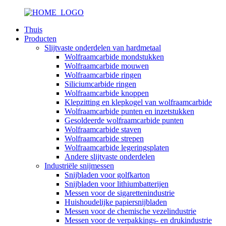
Thuis
Producten
Slijtvaste onderdelen van hardmetaal
Wolfraamcarbide mondstukken
Wolfraamcarbide mouwen
Wolfraamcarbide ringen
Siliciumcarbide ringen
Wolfraamcarbide knoppen
Klepzitting en klepkogel van wolfraamcarbide
Wolfraamcarbide punten en inzetstukken
Gesoldeerde wolfraamcarbide punten
Wolfraamcarbide staven
Wolfraamcarbide strepen
Wolfraamcarbide legeringsplaten
Andere slijtvaste onderdelen
Industriële snijmessen
Snijbladen voor golfkarton
Snijbladen voor lithiumbatterijen
Messen voor de sigarettenindustrie
Huishoudelijke papiersnijbladen
Messen voor de chemische vezelindustrie
Messen voor de verpakkings- en drukindustrie