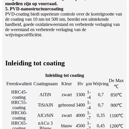
modellen zijn op voorraad.
5. PVD-nanostructuurcoating
PVD-coating biedt superieure controle over de korrelgrootte van
de coating van 10 nm tot 500 nm, bereikt een uitstekende
hardheid, goede oxidatieweerstand en verbeterde verlaging van
de weerstand en verbeterde verlaging van de
wrijvingscoëfficiënt.
Inleiding tot coating
Inleiding tot coating
De Max
Freeskwaliteit
Coatingnaam
Kleur
Hv
μm
Wrijving
℃
HRC45-
1-
AlTiN
zwart
3300
0,7
850℃
coating
-4
HRC55-
1-
TiSiAlN
gebronsd
3400
0,7
900℃
coating
-4
HRC60-
1-
AlCrSiN
zwart
4000
0,35
1100℃
coating
-7
HRC65-
nACo 3
1-
blauw
4500
0,45
1200℃
coating
Blauw
-7