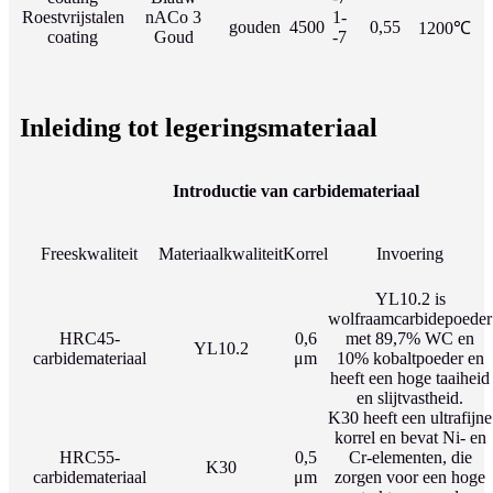
Roestvrijstalen
nACo 3
1-
gouden
4500
0,55
1200℃
coating
Goud
-7
Inleiding tot legeringsmateriaal
Introductie van carbidemateriaal
Freeskwaliteit
Materiaalkwaliteit
Korrel
Invoering
YL10.2 is
wolfraamcarbidepoeder
HRC45-
0,6
met 89,7% WC en
YL10.2
carbidemateriaal
μm
10% kobaltpoeder en
heeft een hoge taaiheid
en slijtvastheid.
K30 heeft een ultrafijne
korrel en bevat Ni- en
HRC55-
0,5
Cr-elementen, die
K30
carbidemateriaal
μm
zorgen voor een hoge