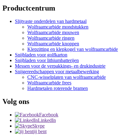
Productcentrum
Slijtvaste onderdelen van hardmetaal
Wolfraamcarbide mondstukken
Wolfraamcarbide mouwen
Wolfraamcarbide ringen
Wolfraamcarbide knoppen
Klepzitting en klepkogel van wolfraamcarbide
Snijbladen voor golfkarton
Snijbladen voor lithiumbatterijen
Messen voor de verpakkings- en drukindustrie
Snijgereedschappen voor metaalbewerking
CNC-wisselplaten van wolfraamcarbide
Wolfraamcarbide frees
Hardmetalen roterende bramen
Volg ons
Facebook
LinkedIn
Skype
jij bent