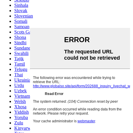
Sinhala
Slovak
Slovenian
Somali
Samoan
Scots Gaelic
Shona
Sindhi
Sundanese
Swahili
Tajik
Tamil
Telugu
Thai
Ukrainian
Urdu
Uzbek
Vietnamese
Welsh
Xhosa
Yiddish
Yoruba
Zulu
Kinyarwanda