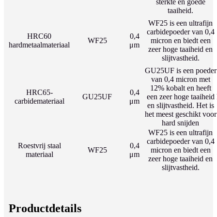
sterkte en goede
taaiheid.
WF25 is een ultrafijn
carbidepoeder van 0,4
HRC60
0,4
WF25
micron en biedt een
hardmetaalmateriaal
μm
zeer hoge taaiheid en
slijtvastheid.
GU25UF is een poeder
van 0,4 micron met
12% kobalt en heeft
HRC65-
0,4
GU25UF
een zeer hoge taaiheid
carbidemateriaal
μm
en slijtvastheid. Het is
het meest geschikt voor
hard snijden
WF25 is een ultrafijn
carbidepoeder van 0,4
Roestvrij staal
0,4
WF25
micron en biedt een
materiaal
μm
zeer hoge taaiheid en
slijtvastheid.
Productdetails