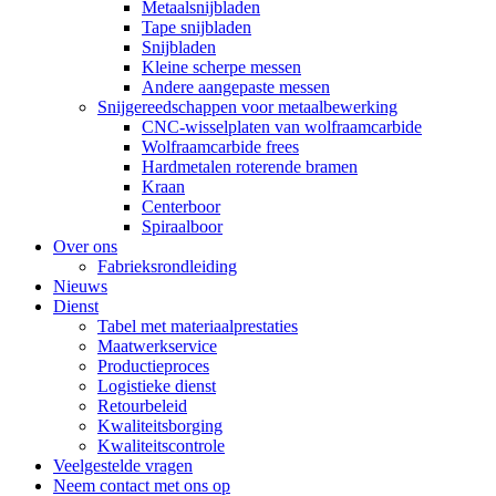
Metaalsnijbladen
Tape snijbladen
Snijbladen
Kleine scherpe messen
Andere aangepaste messen
Snijgereedschappen voor metaalbewerking
CNC-wisselplaten van wolfraamcarbide
Wolfraamcarbide frees
Hardmetalen roterende bramen
Kraan
Centerboor
Spiraalboor
Over ons
Fabrieksrondleiding
Nieuws
Dienst
Tabel met materiaalprestaties
Maatwerkservice
Productieproces
Logistieke dienst
Retourbeleid
Kwaliteitsborging
Kwaliteitscontrole
Veelgestelde vragen
Neem contact met ons op