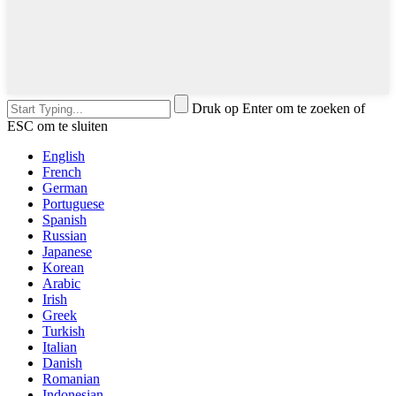
Druk op Enter om te zoeken of
ESC om te sluiten
English
French
German
Portuguese
Spanish
Russian
Japanese
Korean
Arabic
Irish
Greek
Turkish
Italian
Danish
Romanian
Indonesian