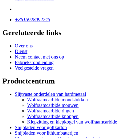
+8615928092745
Gerelateerde links
Over ons
Dienst
Neem contact met ons op
Fabrieksrondleiding
Veelgestelde vragen
Productcentrum
Slijtvaste onderdelen van hardmetaal
Wolfraamcarbide mondstukken
Wolfraamcarbide mouwen
Wolfraamcarbide ringen
Wolfraamcarbide knoppen
Klepzitting en klepkogel van wolfraamcarbide
Snijbladen voor golfkarton
Snijbladen voor lithiumbatterijen