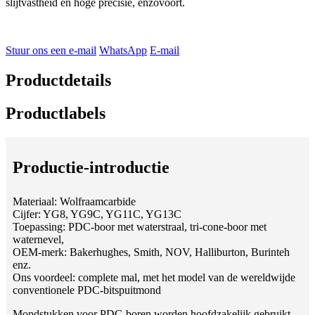
slijtvastheid en hoge precisie, enzovoort.
Stuur ons een e-mail
WhatsApp
E-mail
Productdetails
Productlabels
Productie-introductie
Materiaal: Wolfraamcarbide
Cijfer: YG8, YG9C, YG11C, YG13C
Toepassing: PDC-boor met waterstraal, tri-cone-boor met
waternevel,
OEM-merk: Bakerhughes, Smith, NOV, Halliburton, Burinteh
enz.
Ons voordeel: complete mal, met het model van de wereldwijde
conventionele PDC-bitspuitmond
Mondstukken voor PDC-boren worden hoofdzakelijk gebruikt