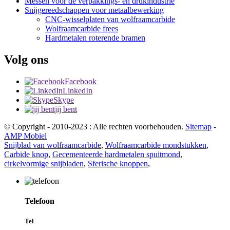
Messen voor de verpakkings- en drukindustrie
Snijgereedschappen voor metaalbewerking
CNC-wisselplaten van wolfraamcarbide
Wolfraamcarbide frees
Hardmetalen roterende bramen
Volg ons
Facebook
LinkedIn
Skype
jij bent
© Copyright - 2010-2023 : Alle rechten voorbehouden.
Sitemap
-
AMP Mobiel
Snijblad van wolfraamcarbide
,
Wolfraamcarbide mondstukken
,
Carbide knop
,
Gecementeerde hardmetalen spuitmond
,
cirkelvormige snijbladen
,
Sferische knoppen
,
Telefoon
Tel