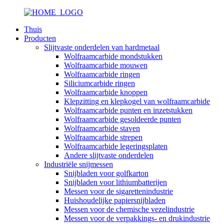
Thuis
Producten
Slijtvaste onderdelen van hardmetaal
Wolfraamcarbide mondstukken
Wolfraamcarbide mouwen
Wolfraamcarbide ringen
Siliciumcarbide ringen
Wolfraamcarbide knoppen
Klepzitting en klepkogel van wolfraamcarbide
Wolfraamcarbide punten en inzetstukken
Wolfraamcarbide gesoldeerde punten
Wolfraamcarbide staven
Wolfraamcarbide strepen
Wolfraamcarbide legeringsplaten
Andere slijtvaste onderdelen
Industriële snijmessen
Snijbladen voor golfkarton
Snijbladen voor lithiumbatterijen
Messen voor de sigarettenindustrie
Huishoudelijke papiersnijbladen
Messen voor de chemische vezelindustrie
Messen voor de verpakkings- en drukindustrie