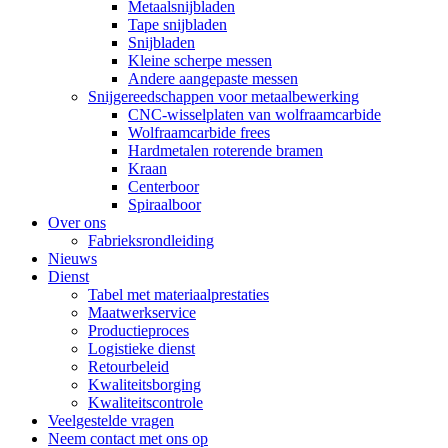
Metaalsnijbladen
Tape snijbladen
Snijbladen
Kleine scherpe messen
Andere aangepaste messen
Snijgereedschappen voor metaalbewerking
CNC-wisselplaten van wolfraamcarbide
Wolfraamcarbide frees
Hardmetalen roterende bramen
Kraan
Centerboor
Spiraalboor
Over ons
Fabrieksrondleiding
Nieuws
Dienst
Tabel met materiaalprestaties
Maatwerkservice
Productieproces
Logistieke dienst
Retourbeleid
Kwaliteitsborging
Kwaliteitscontrole
Veelgestelde vragen
Neem contact met ons op