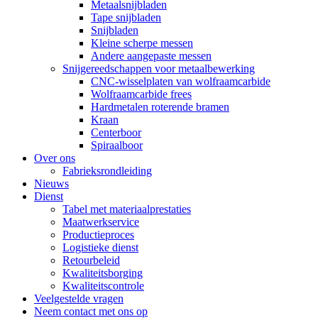
Metaalsnijbladen
Tape snijbladen
Snijbladen
Kleine scherpe messen
Andere aangepaste messen
Snijgereedschappen voor metaalbewerking
CNC-wisselplaten van wolfraamcarbide
Wolfraamcarbide frees
Hardmetalen roterende bramen
Kraan
Centerboor
Spiraalboor
Over ons
Fabrieksrondleiding
Nieuws
Dienst
Tabel met materiaalprestaties
Maatwerkservice
Productieproces
Logistieke dienst
Retourbeleid
Kwaliteitsborging
Kwaliteitscontrole
Veelgestelde vragen
Neem contact met ons op