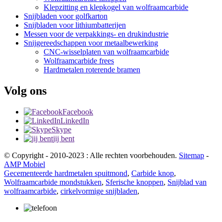
Klepzitting en klepkogel van wolfraamcarbide
Snijbladen voor golfkarton
Snijbladen voor lithiumbatterijen
Messen voor de verpakkings- en drukindustrie
Snijgereedschappen voor metaalbewerking
CNC-wisselplaten van wolfraamcarbide
Wolfraamcarbide frees
Hardmetalen roterende bramen
Volg ons
Facebook
LinkedIn
Skype
jij bent
© Copyright - 2010-2023 : Alle rechten voorbehouden.
Sitemap
-
AMP Mobiel
Gecementeerde hardmetalen spuitmond
,
Carbide knop
,
Wolfraamcarbide mondstukken
,
Sferische knoppen
,
Snijblad van
wolfraamcarbide
,
cirkelvormige snijbladen
,