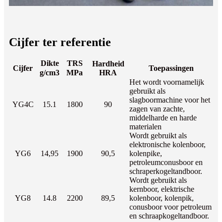
Cijfer ter referentie
Dikte
TRS
Hardheid
Cijfer
Toepassingen
g/cm3
MPa
HRA
Het wordt voornamelijk
gebruikt als
slagboormachine voor het
YG4C
15.1
1800
90
zagen van zachte,
middelharde en harde
materialen
Wordt gebruikt als
elektronische kolenboor,
YG6
14,95
1900
90,5
kolenpike,
petroleumconusboor en
schraperkogeltandboor.
Wordt gebruikt als
kernboor, elektrische
YG8
14.8
2200
89,5
kolenboor, kolenpik,
conusboor voor petroleum
en schraapkogeltandboor.