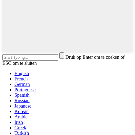
Druk op Enter om te zoeken of
ESC om te sluiten
English
French
German
Portuguese
Spanish
Russian
Japanese
Korean
Arabic
Irish
Greek
Turkish