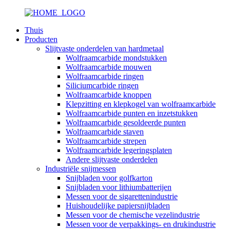
Thuis
Producten
Slijtvaste onderdelen van hardmetaal
Wolfraamcarbide mondstukken
Wolfraamcarbide mouwen
Wolfraamcarbide ringen
Siliciumcarbide ringen
Wolfraamcarbide knoppen
Klepzitting en klepkogel van wolfraamcarbide
Wolfraamcarbide punten en inzetstukken
Wolfraamcarbide gesoldeerde punten
Wolfraamcarbide staven
Wolfraamcarbide strepen
Wolfraamcarbide legeringsplaten
Andere slijtvaste onderdelen
Industriële snijmessen
Snijbladen voor golfkarton
Snijbladen voor lithiumbatterijen
Messen voor de sigarettenindustrie
Huishoudelijke papiersnijbladen
Messen voor de chemische vezelindustrie
Messen voor de verpakkings- en drukindustrie